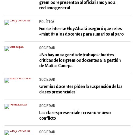
gremios representan al oficialismo y no al
reclamo general
POLÍTICA
Fuerte interna: Eloy Alcalá aseguró que se les
«mintió» a los docentes para sumarlos al paro
SOCIEDAD
«No hay una agenda de trabajo»: fuertes
críticas de los gremios docentes a la gestión
de Matías Canepa
SOCIEDAD
Gremios docentes piden la suspensión de las
clases presenciales
SOCIEDAD
Las clases presenciales crean un nuevo
conflicto
SOCIEDAD