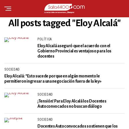
All posts tagged "Eloy Alcalá"
POLÍTICA
Eloy Alcalá aseguró que el acuerdo con el
Gobierno Provincial es ventajoso para los
docentes
SOCIEDAD
Eloy Alcalá: “Esto sucede porque en algún momento le
permitieron ingresar a una negociación fuera de la ley»
SOCIEDAD
¡Tensión! Para Eloy Alcalá los Docentes
Autoconvocados no buscan diálogo
SOCIEDAD
Docentes Autoconvocados sostienen que los