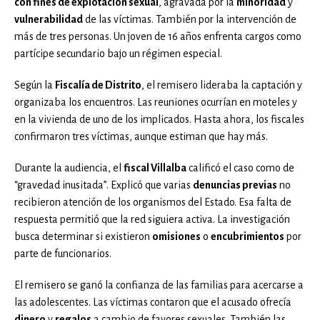
con fines de explotación sexual
, agravada por la
minoridad
y
vulnerabilidad
de las víctimas. También por la intervención de
más de tres personas. Un joven de 16 años enfrenta cargos como
partícipe secundario bajo un régimen especial.
Según la
Fiscalía de Distrito
, el remisero lideraba la captación y
organizaba los encuentros. Las reuniones ocurrían en moteles y
en la vivienda de uno de los implicados. Hasta ahora, los fiscales
confirmaron tres víctimas, aunque estiman que hay más.
Durante la audiencia, el
fiscal Villalba
calificó el caso como de
“gravedad inusitada”. Explicó que varias
denuncias previas
no
recibieron atención de los organismos del Estado. Esa falta de
respuesta permitió que la red siguiera activa. La investigación
busca determinar si existieron
omisiones
o
encubrimientos
por
parte de funcionarios.
El remisero se ganó la confianza de las familias para acercarse a
las adolescentes. Las víctimas contaron que el acusado ofrecía
dinero
y
regalos
a cambio de favores sexuales. También las