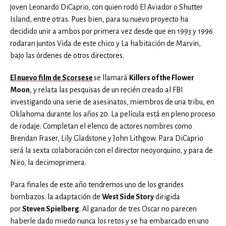
joven Leonardo DiCaprio, con quien rodó El Aviador o Shutter
Island, entre otras. Pues bien, para su nuevo proyecto ha
decidido unir a ambos por primera vez desde que en 1993 y 1996
rodaran juntos Vida de este chico y La habitación de Marvin,
bajo las órdenes de otros directores.
El nuevo film de Scorsese
se llamará
Killers of the Flower
Moon
, y relata las pesquisas de un recién creado al FBI
investigando una serie de asesinatos, miembros de una tribu, en
Oklahoma durante los años 20. La película está en pleno proceso
de rodaje. Completan el elenco de actores nombres como
Brendan Fraser, Lily Gladstone y John Lithgow. Para DiCaprio
será la sexta colaboración con el director neoyorquino, y para de
Niro, la decimoprimera.
Para finales de este año tendremos uno de los grandes
bombazos: la adaptación de
West Side Story
dirigida
por
Steven Spielberg
. Al ganador de tres Oscar no parecen
haberle dado miedo nunca los retos y se ha embarcado en uno