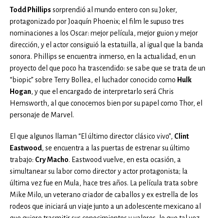
Todd Phillips
sorprendió al mundo entero con su Joker,
protagonizado por Joaquín Phoenix; el film le supuso tres
nominaciones a los Oscar: mejor película, mejor guion y mejor
dirección, y el actor consiguió la estatuilla, al igual que la banda
sonora. Phillips se encuentra inmerso, en la actualidad, en un
proyecto del que poco ha trascendido: se sabe que se trata de un
“biopic” sobre Terry Bollea, el luchador conocido como
Hulk
Hogan
, y que el encargado de interpretarlo será Chris
Hemsworth, al que conocemos bien por su papel como Thor, el
personaje de Marvel.
El que algunos llaman “El último director clásico vivo”,
Clint
Eastwood
, se encuentra a las puertas de estrenar su último
trabajo:
Cry Macho
. Eastwood vuelve, en esta ocasión, a
simultanear su labor como director y actor protagonista; la
última vez fue en Mula, hace tres años. La película trata sobre
Mike Milo, un veterano criador de caballos y ex estrella de los
rodeos que iniciará un viaje junto a un adolescente mexicano al