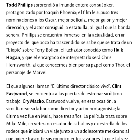
Todd Phillips
sorprendió al mundo entero con su Joker,
protagonizado por Joaquín Phoenix; el film le supuso tres
nominaciones a los Oscar: mejor película, mejor guion y mejor
dirección, y el actor consiguió la estatuilla, al igual que la banda
sonora. Phillips se encuentra inmerso, en la actualidad, en un
proyecto del que poco ha trascendido: se sabe que se trata de un
“biopic” sobre Terry Bollea, el luchador conocido como
Hulk
Hogan
, y que el encargado de interpretarlo será Chris
Hemsworth, al que conocemos bien por su papel como Thor, el
personaje de Marvel.
El que algunos llaman “El último director clásico vivo”,
Clint
Eastwood
, se encuentra a las puertas de estrenar su último
trabajo:
Cry Macho
. Eastwood vuelve, en esta ocasión, a
simultanear su labor como director y actor protagonista; la
última vez fue en Mula, hace tres años. La película trata sobre
Mike Milo, un veterano criador de caballos y ex estrella de los
rodeos que iniciará un viaje junto a un adolescente mexicano al
que quiere trasmitir sus conocimientos y valores, lo que tal vez