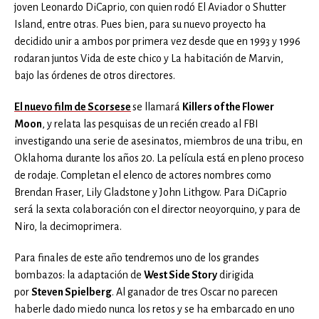
joven Leonardo DiCaprio, con quien rodó El Aviador o Shutter
Island, entre otras. Pues bien, para su nuevo proyecto ha
decidido unir a ambos por primera vez desde que en 1993 y 1996
rodaran juntos Vida de este chico y La habitación de Marvin,
bajo las órdenes de otros directores.
El nuevo film de Scorsese
se llamará
Killers of the Flower
Moon
, y relata las pesquisas de un recién creado al FBI
investigando una serie de asesinatos, miembros de una tribu, en
Oklahoma durante los años 20. La película está en pleno proceso
de rodaje. Completan el elenco de actores nombres como
Brendan Fraser, Lily Gladstone y John Lithgow. Para DiCaprio
será la sexta colaboración con el director neoyorquino, y para de
Niro, la decimoprimera.
Para finales de este año tendremos uno de los grandes
bombazos: la adaptación de
West Side Story
dirigida
por
Steven Spielberg
. Al ganador de tres Oscar no parecen
haberle dado miedo nunca los retos y se ha embarcado en uno