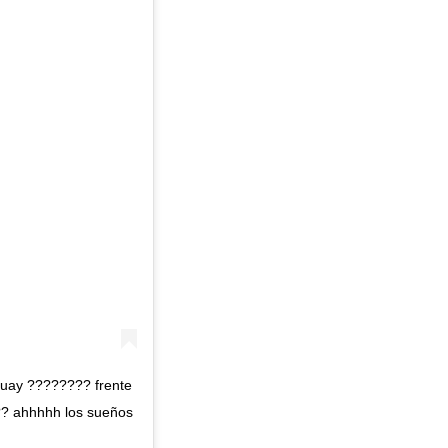
guay ???????? frente
? ahhhhh los sueños