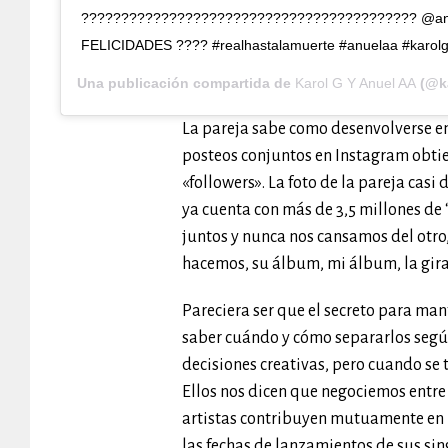
?????????????????????????????????????????? @anu
FELICIDADES ???? #realhastalamuerte #anuelaa #karol
Una publicación compartida de
Karol G Y Anuel AA
(@ka
La pareja sabe como desenvolverse en 
posteos conjuntos en Instagram obtie
«followers». La foto de la pareja cas
ya cuenta con más de 3,5 millones de
juntos y nunca nos cansamos del otr
hacemos, su álbum, mi álbum, la gira
Pareciera ser que el secreto para man
saber cuándo y cómo separarlos segú
decisiones creativas, pero cuando se
Ellos nos dicen que negociemos entre
artistas contribuyen mutuamente en la
las fechas de lanzamientos de sus sin