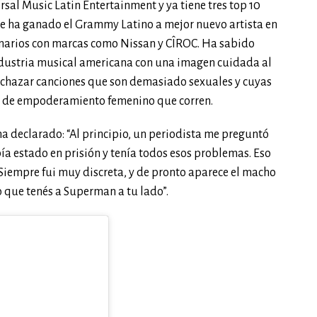
ersal Music Latin Entertainment y ya tiene tres top 10
te ha ganado el Grammy Latino a mejor nuevo artista en
onarios con marcas como Nissan y CÎROC. Ha sabido
ndustria musical americana con una imagen cuidada al
 rechazar canciones que son demasiado sexuales y cuyas
os de empoderamiento femenino que corren.
ha declarado: “Al principio, un periodista me preguntó
ía estado en prisión y tenía todos esos problemas. Eso
iempre fui muy discreta, y de pronto aparece el macho
mo que tenés a Superman a tu lado”.