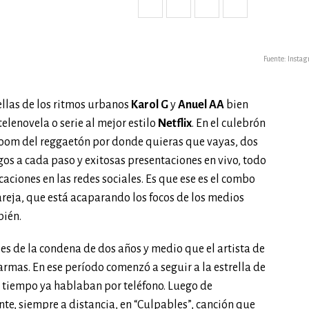
Fuente: Instag
rellas de los ritmos urbanos
Karol G
y
Anuel AA
bien
elenovela o serie al mejor estilo
Netflix
. En el culebrón
l boom del reggaetón por donde quieras que vayas, dos
os a cada paso y exitosas presentaciones en vivo, todo
ciones en las redes sociales. Es que ese es el combo
areja, que está acaparando los focos de los medios
bién.
s de la condena de dos años y medio que el artista de
rmas. En ese período comenzó a seguir a la estrella de
 tiempo ya hablaban por teléfono. Luego de
te, siempre a distancia, en “Culpables”, canción que