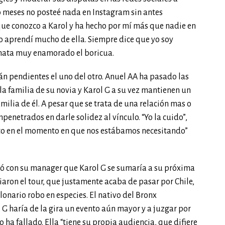
 meses no posteé nada en Instagram sin antes
 que conozco a Karol y ha hecho por mí más que nadie en
o aprendí mucho de ella. Siempre dice que yo soy
emata muy enamorado el boricua.
tán pendientes el uno del otro. Anuel AA ha pasado las
 la familia de su novia y Karol G a su vez mantienen un
amilia de él. A pesar que se trata de una relación mas o
netrados en darle solidez al vínculo. “Yo la cuido”,
to en el momento en que nos estábamos necesitando”
ó con su manager que Karol G se sumaría a su próxima
aron el tour, que justamente acaba de pasar por Chile,
lonario robo en especies. El nativo del Bronx
G haría de la gira un evento aún mayor y a juzgar por
o ha fallado. Ella “tiene su propia audiencia, que difiere