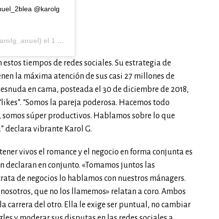
el_2blea @karolg
g
rolg_anuel) el
1 May, 2019 a las 8:40 PDT
estos tiempos de redes sociales. Su estrategia de
nen la máxima atención de sus casi 27 millones de
i desnuda en cama, posteada el 30 de diciembre de 2018,
 “likes”. “Somos la pareja poderosa. Hacemos todo
o, somos súper productivos. Hablamos sobre lo que
” declara vibrante Karol G.
tener vivos el romance y el negocio en forma conjunta es
n declaran en conjunto. «Tomamos juntos las
 trata de negocios lo hablamos con nuestros mánagers.
 nosotros, que no los llamemos» relatan a coro. Ambos
 carrera del otro. Ella le exige ser puntual, no cambiar
gles y moderar sus disputas en las redes sociales a