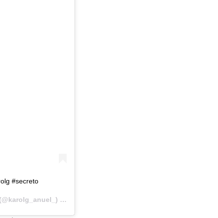
olg #secreto
(@karolg_anuel_) el
2 May, 2019 a las 11:26 PDT