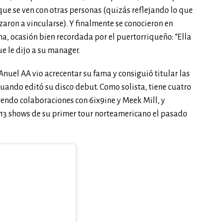
que se ven con otras personas (quizás reflejando lo que
ron a vincularse). Y finalmente se conocieron en
ma, ocasión bien recordada por el puertorriqueño: “Ella
ue le dijo a su manager.
nuel AA vio acrecentar su fama y consiguió titular las
uando editó su disco debut. Como solista, tiene cuatro
uyendo colaboraciones con 6ix9ine y Meek Mill, y
e 13 shows de su primer tour norteamericano el pasado