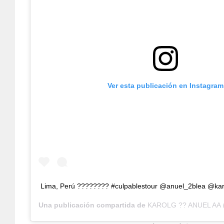
Ver esta publicación en Instagram
Lima, Perú ???????? #culpablestour @anuel_2blea @kar
Una publicación compartida de
KAROLG ?? ANUEL AA