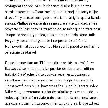
Todd Phillips
sorprendió al mundo entero con su Joker,
protagonizado por Joaquín Phoenix; el film le supuso tres
nominaciones a los Oscar: mejor película, mejor guion y mejor
dirección, y el actor consiguió la estatuilla, al igual que la banda
sonora. Phillips se encuentra inmerso, en la actualidad, en un
proyecto del que poco ha trascendido: se sabe que se trata de un
“biopic” sobre Terry Bollea, el luchador conocido como
Hulk
Hogan
, y que el encargado de interpretarlo será Chris
Hemsworth, al que conocemos bien por su papel como Thor, el
personaje de Marvel.
El que algunos llaman “El último director clásico vivo”,
Clint
Eastwood
, se encuentra a las puertas de estrenar su último
trabajo:
Cry Macho
. Eastwood vuelve, en esta ocasión, a
simultanear su labor como director y actor protagonista; la
última vez fue en Mula, hace tres años. La película trata sobre
Mike Milo, un veterano criador de caballos y ex estrella de los
rodeos que iniciará un viaje junto a un adolescente mexicano al
que quiere trasmitir sus conocimientos y valores, lo que tal vez