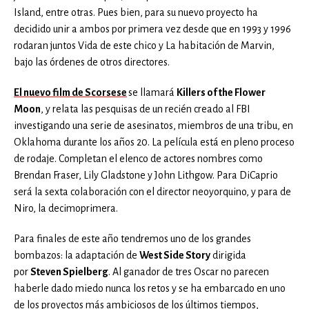
Island, entre otras. Pues bien, para su nuevo proyecto ha
decidido unir a ambos por primera vez desde que en 1993 y 1996
rodaran juntos Vida de este chico y La habitación de Marvin,
bajo las órdenes de otros directores.
El nuevo film de Scorsese
se llamará
Killers of the Flower
Moon
, y relata las pesquisas de un recién creado al FBI
investigando una serie de asesinatos, miembros de una tribu, en
Oklahoma durante los años 20. La película está en pleno proceso
de rodaje. Completan el elenco de actores nombres como
Brendan Fraser, Lily Gladstone y John Lithgow. Para DiCaprio
será la sexta colaboración con el director neoyorquino, y para de
Niro, la decimoprimera.
Para finales de este año tendremos uno de los grandes
bombazos: la adaptación de
West Side Story
dirigida
por
Steven Spielberg
. Al ganador de tres Oscar no parecen
haberle dado miedo nunca los retos y se ha embarcado en uno
de los proyectos más ambiciosos de los últimos tiempos,