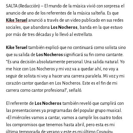
SALTA (Redacción) – El mundo de la música vivió con sorpresa el
anuncio de uno de los referentes de la música salteña. Es que
Kike Teruel
anunció a través de un video publicado en sus redes
sociales, que abandona
Los Nocheros
, banda en la que estuvo
por más de tres décadas y lo llevó al estrellato.
Kike Teruel
también explicó que no continuará como solista sino
que su salida de
Los Nocheros
significará su fin como cantante.
“Es una decisión absolutamente personal. Una salida natural. Yo
me hice con Los Nocheros y mi voz va a quedar ahí, no voy a
seguir de solista ni voy a hacer una carrera paralela. Mi voz y mi
corazón cantor quedan en Los Nocheros. Este es el fin de mi
carrera como cantor profesional”, señaló.
El referente de
Los Nocheros
también reveló que cumplirá con
las presentaciones ya programadas del popular grupo musical.
«El miércoles vamos a cantar, vamos a cumplir los cuatro todos
los compromisos que tenemos hasta abril, pero esta es mi
última temporada de verano y este es mi último Cosquín»,