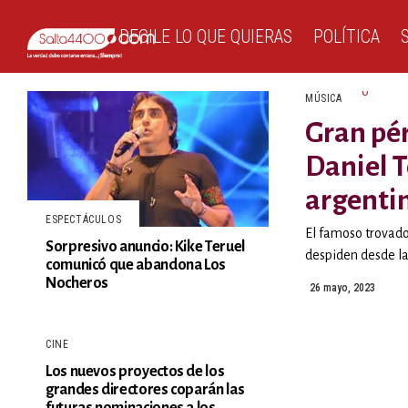
DECILE LO QUE QUIERAS
POLÍTICA
MÚSICA
Gran pér
Daniel T
argenti
ESPECTÁCULOS
El famoso trovado
Sorpresivo anuncio: Kike Teruel
despiden desde la 
comunicó que abandona Los
Nocheros
26 mayo, 2023
CINE
Los nuevos proyectos de los
grandes directores coparán las
futuras nominaciones a los